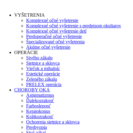
VYŠETRENIA
Komplexné očné vyšetrenie
Komplexné očné vyšetrenie s predpisom okuliarov
Komplexné očné vyšetrenie detí
Predoperačné očné vyšetrenie
Špecializované očné vyšetrenia
Akútne očné vyšetrenie
OPERÁCIE
Sivého zákalu
Sietnice a sklovca
Viečok a mihalníc
Estetické operácie
Zeleného zákalu
PRELEX operácia
CHOROBY OKA
Astigmatizmus
Ďalekozrakosť
Farbosleposť
Keratokonus
Krátkozrakosť
Ochorenia sietnice a sklovca
Presbyopia
Sivý zákal