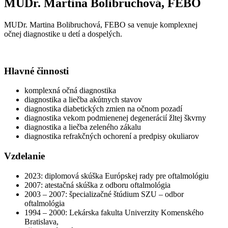
MUDr. Martina Bolibruchová, FEBO
MUDr. Martina Bolibruchová, FEBO sa venuje komplexnej
očnej diagnostike u detí a dospelých.
Hlavné činnosti
komplexná očná diagnostika
diagnostika a liečba akútnych stavov
diagnostika diabetických zmien na očnom pozadí
diagnostika vekom podmienenej degenerácií žltej škvrny
diagnostika a liečba zeleného zákalu
diagnostika refrakčných ochorení a predpisy okuliarov
Vzdelanie
2023: diplomová skúška Európskej rady pre oftalmológiu
2007: atestačná skúška z odboru oftalmológia
2003 – 2007: špecializačné štúdium SZU – odbor
oftalmológia
1994 – 2000: Lekárska fakulta Univerzity Komenského
Bratislava,