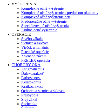
VYŠETRENIA
Komplexné očné vyšetrenie
Komplexné očné vyšetrenie s predpisom okuliarov
Komplexné očné vyšetrenie detí
Predoperačné očné vyšetrenie
Špecializované očné vyšetrenia
Akútne očné vyšetrenie
OPERÁCIE
Sivého zákalu
Sietnice a sklovca
Viečok a mihalníc
Estetické operácie
Zeleného zákalu
PRELEX operácia
CHOROBY OKA
Astigmatizmus
Ďalekozrakosť
Farbosleposť
Keratokonus
Krátkozrakosť
Ochorenia sietnice a sklovca
Presbyopia
Sivý zákal
Suché oko