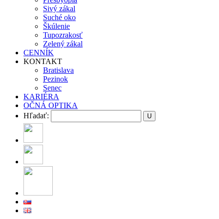
Sivý zákal
Suché oko
Škúlenie
Tupozrakosť
Zelený zákal
CENNÍK
KONTAKT
Bratislava
Pezinok
Senec
KARIÉRA
OČNÁ OPTIKA
Hľadať: