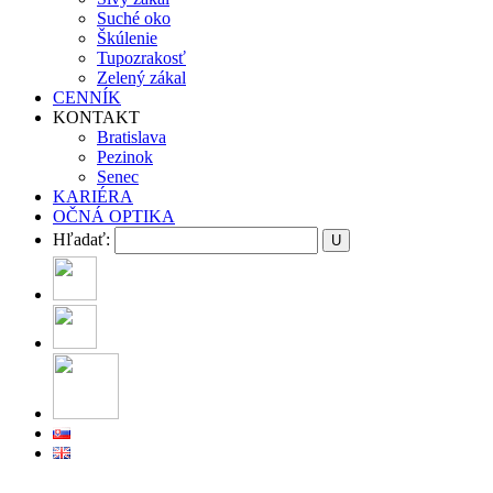
Suché oko
Škúlenie
Tupozrakosť
Zelený zákal
CENNÍK
KONTAKT
Bratislava
Pezinok
Senec
KARIÉRA
OČNÁ OPTIKA
Hľadať: