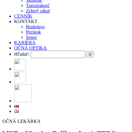
Škúlenie
Tupozrakosť
Zelený zákal
CENNÍK
KONTAKT
Bratislava
Pezinok
Senec
KARIÉRA
OČNÁ OPTIKA
Hľadať:
OČNÁ LEKÁRKA