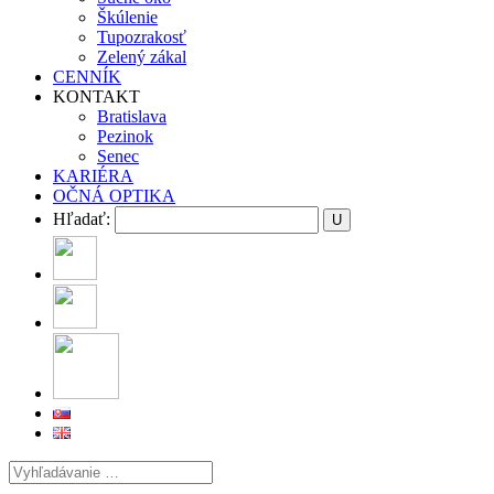
Škúlenie
Tupozrakosť
Zelený zákal
CENNÍK
KONTAKT
Bratislava
Pezinok
Senec
KARIÉRA
OČNÁ OPTIKA
Hľadať: