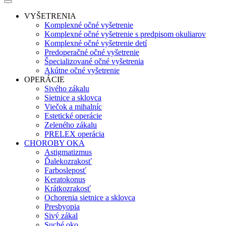
VYŠETRENIA
Komplexné očné vyšetrenie
Komplexné očné vyšetrenie s predpisom okuliarov
Komplexné očné vyšetrenie detí
Predoperačné očné vyšetrenie
Špecializované očné vyšetrenia
Akútne očné vyšetrenie
OPERÁCIE
Sivého zákalu
Sietnice a sklovca
Viečok a mihalníc
Estetické operácie
Zeleného zákalu
PRELEX operácia
CHOROBY OKA
Astigmatizmus
Ďalekozrakosť
Farbosleposť
Keratokonus
Krátkozrakosť
Ochorenia sietnice a sklovca
Presbyopia
Sivý zákal
Suché oko