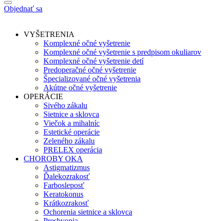
Objednať sa
VYŠETRENIA
Komplexné očné vyšetrenie
Komplexné očné vyšetrenie s predpisom okuliarov
Komplexné očné vyšetrenie detí
Predoperačné očné vyšetrenie
Špecializované očné vyšetrenia
Akútne očné vyšetrenie
OPERÁCIE
Sivého zákalu
Sietnice a sklovca
Viečok a mihalníc
Estetické operácie
Zeleného zákalu
PRELEX operácia
CHOROBY OKA
Astigmatizmus
Ďalekozrakosť
Farbosleposť
Keratokonus
Krátkozrakosť
Ochorenia sietnice a sklovca
Presbyopia