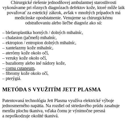
Chirurgické riešenie jednodňovej ambulantnej starostlivosti
vykonávame pri rôznych diagnózach defektov kože, ktoré môže laik
považovať za estetický zákrok, avšak v mnohých prípadoch má
medicínske opodstatnenie. Venujeme sa chirurgickému
odstraňovaniu alebo liečbe diagnóz ako sú:
– blefaroplastika horných / dolných mihalníc,
– chalasion (jačmeň) mihalníc,
– ektropion / entropion dolných mihalníc,
– xantelazmy kože mihalníc,
– aterómy kože okolo očí,
– veruky kože okolo očí,
– bazaliomy alebo iné nádory kože,
–
cornu cutaneum
,
– fibromy kože okolo očí,
– pterýgiá.
METÓDA S VYUŽITÍM JETT PLASMA
Patentovaná technológia Jett Plasma využíva elektrické výboje
jednosmerného napätia. Na rozdiel od striedavého prúdu zasahuje
menšiu plochu tkaniva, vďaka čomu je výnimočne presná
a nepoškodzuje okolité tkanivá.