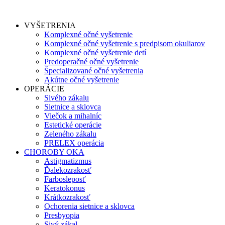
VYŠETRENIA
Komplexné očné vyšetrenie
Komplexné očné vyšetrenie s predpisom okuliarov
Komplexné očné vyšetrenie detí
Predoperačné očné vyšetrenie
Špecializované očné vyšetrenia
Akútne očné vyšetrenie
OPERÁCIE
Sivého zákalu
Sietnice a sklovca
Viečok a mihalníc
Estetické operácie
Zeleného zákalu
PRELEX operácia
CHOROBY OKA
Astigmatizmus
Ďalekozrakosť
Farbosleposť
Keratokonus
Krátkozrakosť
Ochorenia sietnice a sklovca
Presbyopia
Sivý zákal