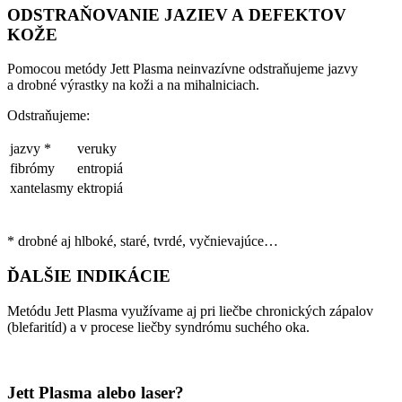
ODSTRAŇOVANIE JAZIEV A DEFEKTOV
KOŽE
Pomocou metódy Jett Plasma neinvazívne odstraňujeme jazvy
a drobné výrastky na koži a na mihalniciach.
Odstraňujeme:
jazvy *
veruky
fibrómy
entropiá
xantelasmy
ektropiá
* drobné aj hlboké, staré, tvrdé, vyčnievajúce…
ĎALŠIE INDIKÁCIE
Metódu Jett Plasma využívame aj pri liečbe chronických zápalov
(blefaritíd) a v procese liečby syndrómu suchého oka.
Jett Plasma alebo laser?