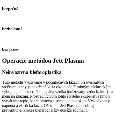
bezpečná
bezbolestná
bez jaziev
Operácie metódou Jett Plasma
Neinvazívna blefaroplastika
Túto metódu využívame v počiatočných fázach pri ovisnutých
viečkach, kedy je nakrčená koža okolo očí. Drobnými elektrickými
výbojmi jednosmerného napätia vzniká ionizovaný vzduch, ktorý sa
mení na plazmu. Prostredníctvom tohto štvrtého skupenstva hmoty
vytvárame teplo, ktoré ohrieva a stimuluje pokožku. Výsledkom je
napnutá a elastická koža. Ošetrenie Jett Plasma pôsobí aj
preventívne. Proces blefarochalázy dokáže spomaliť.