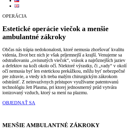
OPERÁCIA
Estetické operácie viečok a menšie
ambulantné zákroky
Občas nás trápia nedokonalosti, ktoré nemusia zhoršovať kvalitu
videnia, život bez nich je však príjemnejší a krajší. Venujeme sa
odstraňovaniu „ovisnutých viečok“, vrások a najrôznejších jaziev
a defektov na koži okolo očí. Niektoré výrastky, či „vady“ v okolí
očí nemusia byť len estetickou prekážkou, môžu byť nebezpečné
pre zdravie, a vtedy ich treba malým chirurgickým zákrokom
odstrániť. Z neinvazívnych prístupov využívame patentovanú
technológiu Jett Plasma, pri ktorej jednosmerný prúd vytvára
ionizovaný vzduch, ktorý sa mení na plazmu.
OBJEDNAŤ SA
MENŠIE AMBULANTNÉ ZÁKROKY