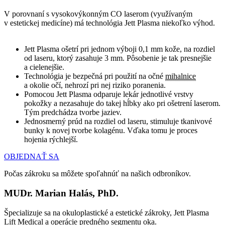
V porovnaní s vysokovýkonným CO laserom (využívaným
v estetickej medicíne) má technológia Jett Plasma niekoľko výhod.
Jett Plasma ošetrí pri jednom výboji 0,1 mm kože, na rozdiel
od laseru, ktorý zasahuje 3 mm. Pôsobenie je tak presnejšie
a cielenejšie.
Technológia je bezpečná pri použití na očné
mihalnice
a okolie očí, nehrozí pri nej riziko poranenia.
Pomocou Jett Plasma odparuje lekár jednotlivé vrstvy
pokožky a nezasahuje do takej hĺbky ako pri ošetrení laserom.
Tým predchádza tvorbe jaziev.
Jednosmerný prúd na rozdiel od laseru, stimuluje tkanivové
bunky k novej tvorbe kolagénu. Vďaka tomu je proces
hojenia rýchlejší.
OBJEDNAŤ SA
Počas zákroku sa môžete spoľahnúť na našich odbroníkov.
MUDr. Marian Halás, PhD.
Špecializuje sa na okuloplastické a estetické zákroky, Jett Plasma
Lift Medical a operácie predného segmentu oka.