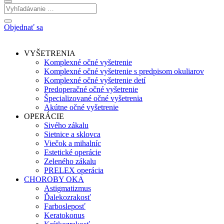
Objednať sa
VYŠETRENIA
Komplexné očné vyšetrenie
Komplexné očné vyšetrenie s predpisom okuliarov
Komplexné očné vyšetrenie detí
Predoperačné očné vyšetrenie
Špecializované očné vyšetrenia
Akútne očné vyšetrenie
OPERÁCIE
Sivého zákalu
Sietnice a sklovca
Viečok a mihalníc
Estetické operácie
Zeleného zákalu
PRELEX operácia
CHOROBY OKA
Astigmatizmus
Ďalekozrakosť
Farbosleposť
Keratokonus