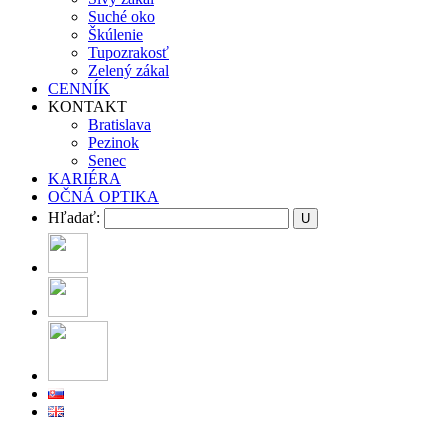
Suché oko
Škúlenie
Tupozrakosť
Zelený zákal
CENNÍK
KONTAKT
Bratislava
Pezinok
Senec
KARIÉRA
OČNÁ OPTIKA
Hľadať: