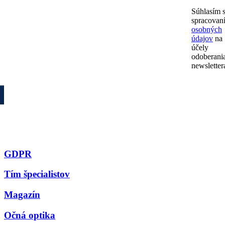
Súhlasím 
spracovan
osobných
údajov
na
účely
odoberani
newsletter
GDPR
Tím špecialistov
Magazín
Očná optika