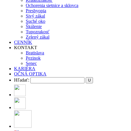
Krátkozrakosť
Ochorenia sietnice a sklovca
Presbyopia
Sivý zákal
Suché oko
Škúlenie
Tupozrakosť
Zelený zákal
CENNÍK
KONTAKT
Bratislava
Pezinok
Senec
KARIÉRA
OČNÁ OPTIKA
Hľadať: