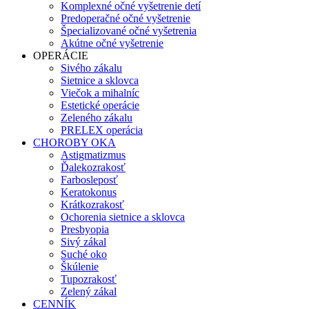
Komplexné očné vyšetrenie detí
Predoperačné očné vyšetrenie
Špecializované očné vyšetrenia
Akútne očné vyšetrenie
OPERÁCIE
Sivého zákalu
Sietnice a sklovca
Viečok a mihalníc
Estetické operácie
Zeleného zákalu
PRELEX operácia
CHOROBY OKA
Astigmatizmus
Ďalekozrakosť
Farbosleposť
Keratokonus
Krátkozrakosť
Ochorenia sietnice a sklovca
Presbyopia
Sivý zákal
Suché oko
Škúlenie
Tupozrakosť
Zelený zákal
CENNÍK