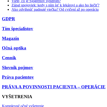
Viete, čo je Sjögrenov syndróm?
Zápal spojoviek: kedy s ním ísť k lekárovi a ako ho liečiť?
Ako zdvihnúť padnuté viečka? Od cvičení až po operáciu
GDPR
Tím špecialistov
Magazín
Očná optika
Cenník
Slovník pojmov
Práva pacientov
PRÁVA A POVINNOSTI PACIENTA – OPERÁCIE
VYŠETRENIA
Komplexné očné vyšetrenie