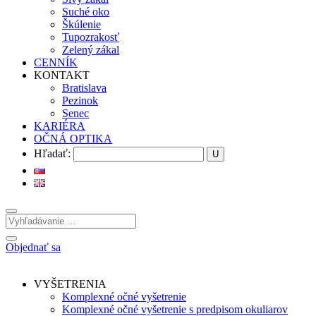
Suché oko
Škúlenie
Tupozrakosť
Zelený zákal
CENNÍK
KONTAKT
Bratislava
Pezinok
Senec
KARIÉRA
OČNÁ OPTIKA
Hľadať:
Objednať sa
VYŠETRENIA
Komplexné očné vyšetrenie
Komplexné očné vyšetrenie s predpisom okuliarov