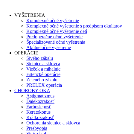
VYŠETRENIA
Komplexné očné vyšetrenie
Komplexné očné vyšetrenie s predpisom okuliarov
Komplexné očné vyšetrenie detí
Predoperačné očné vyšetrenie
Špecializované očné vyšetrenia
Akútne očné vyšetrenie
OPERÁCIE
Sivého zákalu
Sietnice a sklovca
Viečok a mihalníc
Estetické operácie
Zeleného zákalu
PRELEX operácia
CHOROBY OKA
Astigmatizmus
Ďalekozrakosť
Farbosleposť
Keratokonus
Krátkozrakosť
Ochorenia sietnice a sklovca
Presbyopia
Sivý zákal