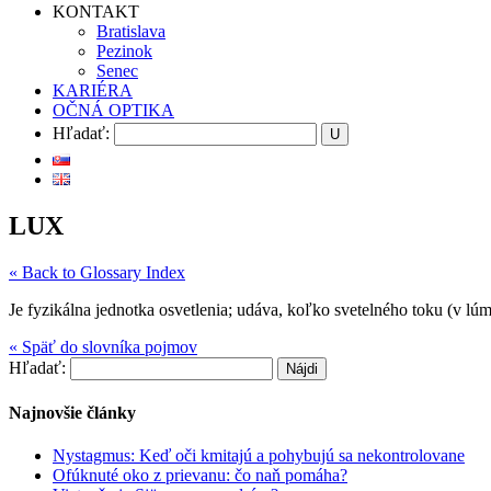
KONTAKT
Bratislava
Pezinok
Senec
KARIÉRA
OČNÁ OPTIKA
Hľadať:
LUX
« Back to Glossary Index
Je fyzikálna jednotka osvetlenia; udáva, koľko svetelného toku (v l
« Späť do slovníka pojmov
Hľadať:
Najnovšie články
Nystagmus: Keď oči kmitajú a pohybujú sa nekontrolovane
Ofúknuté oko z prievanu: čo naň pomáha?