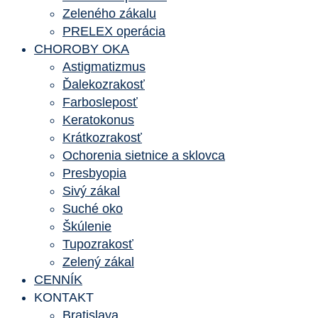
Zeleného zákalu
PRELEX operácia
CHOROBY OKA
Astigmatizmus
Ďalekozrakosť
Farbosleposť
Keratokonus
Krátkozrakosť
Ochorenia sietnice a sklovca
Presbyopia
Sivý zákal
Suché oko
Škúlenie
Tupozrakosť
Zelený zákal
CENNÍK
KONTAKT
Bratislava