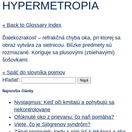
HYPERMETROPIA
« Back to Glossary Index
Ďalekozrakosť – refrakčná chyba oka, pri ktorej sa
obraz vytvára za sietnicou. Blízke predmety sú
rozmazané. Koriguje sa plusovými (zbiehavými)
šošovkami.
« Späť do slovníka pojmov
Hľadať:
Najnovšie články
Nystagmus: Keď oči kmitajú a pohybujú sa
nekontrolovane
Ofúknuté oko z prievanu: čo naň pomáha?
Viete, čo je Sjögrenov syndróm?
Zápal spojoviek: kedy s ním ísť k lekárovi a ako