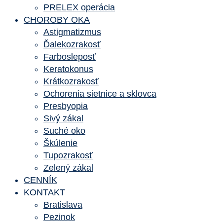
PRELEX operácia
CHOROBY OKA
Astigmatizmus
Ďalekozrakosť
Farbosleposť
Keratokonus
Krátkozrakosť
Ochorenia sietnice a sklovca
Presbyopia
Sivý zákal
Suché oko
Škúlenie
Tupozrakosť
Zelený zákal
CENNÍK
KONTAKT
Bratislava
Pezinok