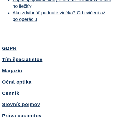
ho liečiť?
Ako zdvihnúť padnuté viečka? Od cvičení až
po operáciu
GDPR
Tím špecialistov
Magazín
Očná optika
Cenník
Slovník pojmov
Práva pacientov