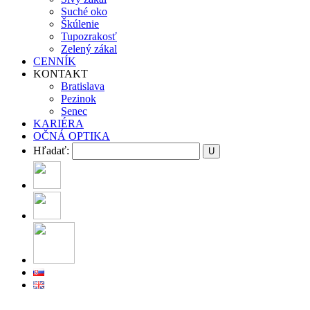
Suché oko
Škúlenie
Tupozrakosť
Zelený zákal
CENNÍK
KONTAKT
Bratislava
Pezinok
Senec
KARIÉRA
OČNÁ OPTIKA
Hľadať: