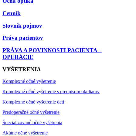
Očná optika
Cenník
Slovník pojmov
Práva pacientov
PRÁVA A POVINNOSTI PACIENTA –
OPERÁCIE
VYŠETRENIA
Komplexné očné vyšetrenie
Komplexné očné vyšetrenie s predpisom okuliarov
Komplexné očné vyšetrenie detí
Predoperačné očné vyšetrenie
Špecializované očné vyšetrenia
Akútne očné vyšetrenie