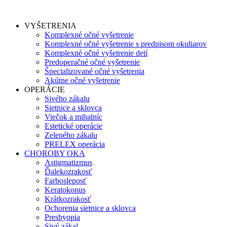
VYŠETRENIA
Komplexné očné vyšetrenie
Komplexné očné vyšetrenie s predpisom okuliarov
Komplexné očné vyšetrenie detí
Predoperačné očné vyšetrenie
Špecializované očné vyšetrenia
Akútne očné vyšetrenie
OPERÁCIE
Sivého zákalu
Sietnice a sklovca
Viečok a mihalníc
Estetické operácie
Zeleného zákalu
PRELEX operácia
CHOROBY OKA
Astigmatizmus
Ďalekozrakosť
Farbosleposť
Keratokonus
Krátkozrakosť
Ochorenia sietnice a sklovca
Presbyopia
Sivý zákal