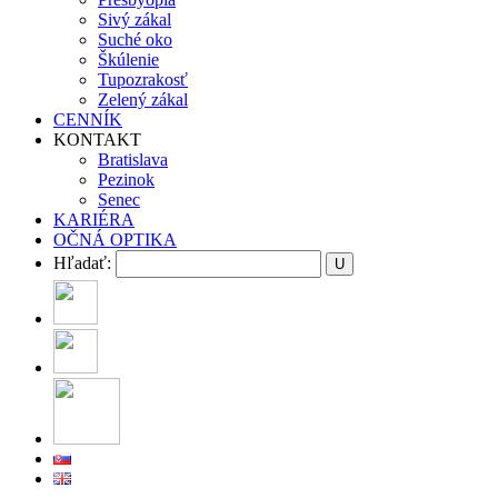
Sivý zákal
Suché oko
Škúlenie
Tupozrakosť
Zelený zákal
CENNÍK
KONTAKT
Bratislava
Pezinok
Senec
KARIÉRA
OČNÁ OPTIKA
Hľadať: