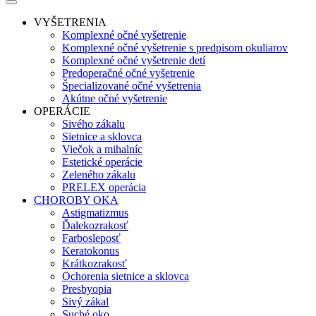
VYŠETRENIA
Komplexné očné vyšetrenie
Komplexné očné vyšetrenie s predpisom okuliarov
Komplexné očné vyšetrenie detí
Predoperačné očné vyšetrenie
Špecializované očné vyšetrenia
Akútne očné vyšetrenie
OPERÁCIE
Sivého zákalu
Sietnice a sklovca
Viečok a mihalníc
Estetické operácie
Zeleného zákalu
PRELEX operácia
CHOROBY OKA
Astigmatizmus
Ďalekozrakosť
Farbosleposť
Keratokonus
Krátkozrakosť
Ochorenia sietnice a sklovca
Presbyopia
Sivý zákal
Suché oko