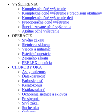
VYŠETRENIA
Komplexné očné vyšetrenie
Komplexné očné vyšetrenie s predpisom okuliarov
Komplexné očné vyšetrenie detí
Predoperačné očné vyšetrenie
Špecializované očné vyšetrenia
Akútne očné vyšetrenie
OPERÁCIE
Sivého zákalu
Sietnice a sklovca
Viečok a mihalníc
Estetické operácie
Zeleného zákalu
PRELEX operácia
CHOROBY OKA
Astigmatizmus
Ďalekozrakosť
Farbosleposť
Keratokonus
Krátkozrakosť
Ochorenia sietnice a sklovca
Presbyopia
Sivý zákal
Suché oko