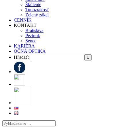
Škúlenie
Tupozrakosť
Zelený zákal
CENNÍK
KONTAKT
Bratislava
Pezinok
Senec
KARIÉRA
OČNÁ OPTIKA
Hľadať: