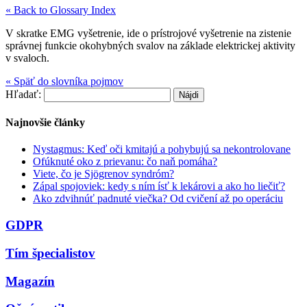
« Back to Glossary Index
V skratke EMG vyšetrenie, ide o prístrojové vyšetrenie na zistenie
správnej funkcie okohybných svalov na základe elektrickej aktivity
v svaloch.
« Späť do slovníka pojmov
Hľadať:
Najnovšie články
Nystagmus: Keď oči kmitajú a pohybujú sa nekontrolovane
Ofúknuté oko z prievanu: čo naň pomáha?
Viete, čo je Sjögrenov syndróm?
Zápal spojoviek: kedy s ním ísť k lekárovi a ako ho liečiť?
Ako zdvihnúť padnuté viečka? Od cvičení až po operáciu
GDPR
Tím špecialistov
Magazín