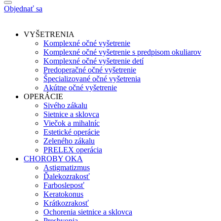
Objednať sa
VYŠETRENIA
Komplexné očné vyšetrenie
Komplexné očné vyšetrenie s predpisom okuliarov
Komplexné očné vyšetrenie detí
Predoperačné očné vyšetrenie
Špecializované očné vyšetrenia
Akútne očné vyšetrenie
OPERÁCIE
Sivého zákalu
Sietnice a sklovca
Viečok a mihalníc
Estetické operácie
Zeleného zákalu
PRELEX operácia
CHOROBY OKA
Astigmatizmus
Ďalekozrakosť
Farbosleposť
Keratokonus
Krátkozrakosť
Ochorenia sietnice a sklovca
Presbyopia