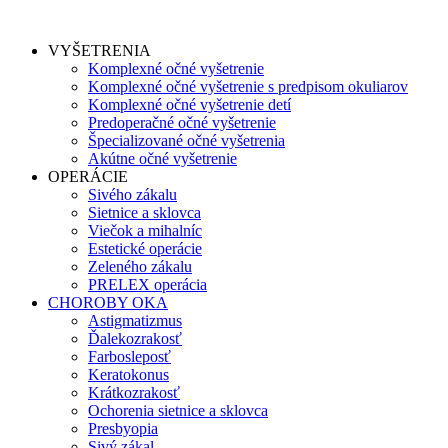
VYŠETRENIA
Komplexné očné vyšetrenie
Komplexné očné vyšetrenie s predpisom okuliarov
Komplexné očné vyšetrenie detí
Predoperačné očné vyšetrenie
Špecializované očné vyšetrenia
Akútne očné vyšetrenie
OPERÁCIE
Sivého zákalu
Sietnice a sklovca
Viečok a mihalníc
Estetické operácie
Zeleného zákalu
PRELEX operácia
CHOROBY OKA
Astigmatizmus
Ďalekozrakosť
Farbosleposť
Keratokonus
Krátkozrakosť
Ochorenia sietnice a sklovca
Presbyopia
Sivý zákal