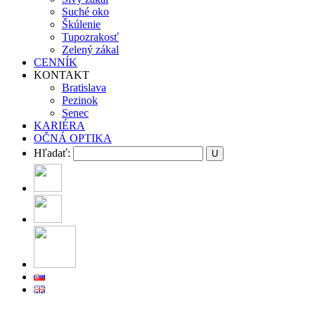
Suché oko
Škúlenie
Tupozrakosť
Zelený zákal
CENNÍK
KONTAKT
Bratislava
Pezinok
Senec
KARIÉRA
OČNÁ OPTIKA
Hľadať: