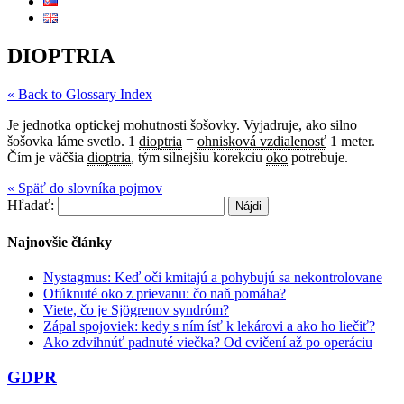
DIOPTRIA
« Back to Glossary Index
Je jednotka optickej mohutnosti šošovky. Vyjadruje, ako silno
šošovka láme svetlo. 1
dioptria
=
ohnisková vzdialenosť
1 meter.
Čím je väčšia
dioptria
, tým silnejšiu korekciu
oko
potrebuje.
« Späť do slovníka pojmov
Hľadať:
Najnovšie články
Nystagmus: Keď oči kmitajú a pohybujú sa nekontrolovane
Ofúknuté oko z prievanu: čo naň pomáha?
Viete, čo je Sjögrenov syndróm?
Zápal spojoviek: kedy s ním ísť k lekárovi a ako ho liečiť?
Ako zdvihnúť padnuté viečka? Od cvičení až po operáciu
GDPR