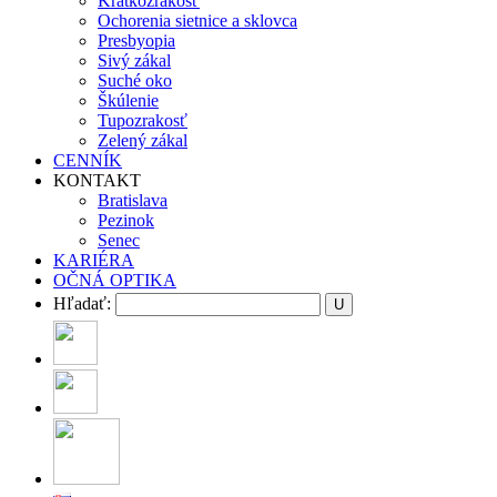
Krátkozrakosť
Ochorenia sietnice a sklovca
Presbyopia
Sivý zákal
Suché oko
Škúlenie
Tupozrakosť
Zelený zákal
CENNÍK
KONTAKT
Bratislava
Pezinok
Senec
KARIÉRA
OČNÁ OPTIKA
Hľadať: