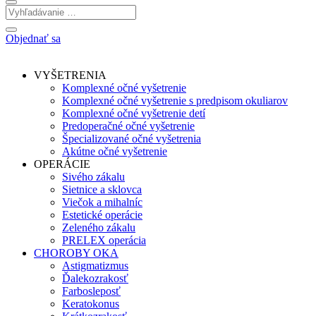
Objednať sa
VYŠETRENIA
Komplexné očné vyšetrenie
Komplexné očné vyšetrenie s predpisom okuliarov
Komplexné očné vyšetrenie detí
Predoperačné očné vyšetrenie
Špecializované očné vyšetrenia
Akútne očné vyšetrenie
OPERÁCIE
Sivého zákalu
Sietnice a sklovca
Viečok a mihalníc
Estetické operácie
Zeleného zákalu
PRELEX operácia
CHOROBY OKA
Astigmatizmus
Ďalekozrakosť
Farbosleposť
Keratokonus