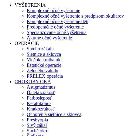
VYŠETRENIA
Komplexné očné vyšetrenie
Komplexné očné vyšetrenie s predpisom okuliarov
Komplexné očné vyšetrenie detí
Predoperačné očné vyšetrenie
Špecializované očné vyšetrenia
Akútne očné vyšetrenie
OPERÁCIE
Sivého zákalu
Sietnice a sklovca
Viečok a mihalníc
Estetické operácie
Zeleného zákalu
PRELEX operácia
CHOROBY OKA
Astigmatizmus
Ďalekozrakosť
Farbosleposť
Keratokonus
Krátkozrakosť
Ochorenia sietnice a sklovca
Presbyopia
Sivý zákal
Suché oko