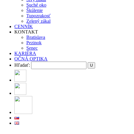
Suché oko
Škúlenie
Tupozrakosť
Zelený zákal
CENNÍK
KONTAKT
Bratislava
Pezinok
Senec
KARIÉRA
OČNÁ OPTIKA
Hľadať: