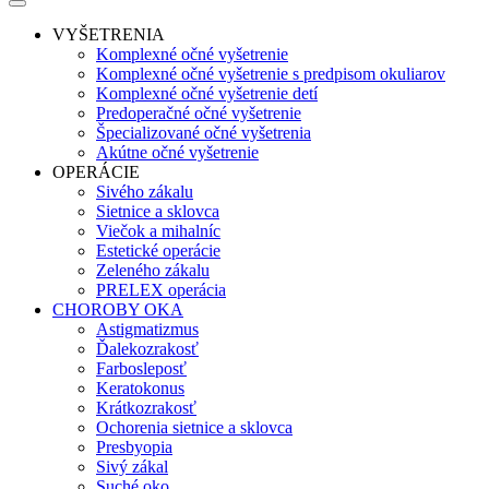
VYŠETRENIA
Komplexné očné vyšetrenie
Komplexné očné vyšetrenie s predpisom okuliarov
Komplexné očné vyšetrenie detí
Predoperačné očné vyšetrenie
Špecializované očné vyšetrenia
Akútne očné vyšetrenie
OPERÁCIE
Sivého zákalu
Sietnice a sklovca
Viečok a mihalníc
Estetické operácie
Zeleného zákalu
PRELEX operácia
CHOROBY OKA
Astigmatizmus
Ďalekozrakosť
Farbosleposť
Keratokonus
Krátkozrakosť
Ochorenia sietnice a sklovca
Presbyopia
Sivý zákal
Suché oko