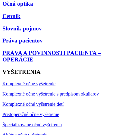
Očná optika
Cenník
Slovník pojmov
Práva pacientov
PRÁVA A POVINNOSTI PACIENTA –
OPERÁCIE
VYŠETRENIA
Komplexné očné vyšetrenie
Komplexné očné vyšetrenie s predpisom okuliarov
Komplexné očné vyšetrenie detí
Predoperačné očné vyšetrenie
Špecializované očné vyšetrenia
Akútne očné vyšetrenie