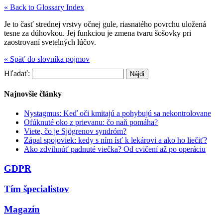
« Back to Glossary Index
Je to časť strednej vrstvy očnej gule, riasnatého povrchu uložená
tesne za dúhovkou. Jej funkciou je zmena tvaru šošovky pri
zaostrovaní svetelných lúčov.
« Späť do slovníka pojmov
Hľadať:
Najnovšie články
Nystagmus: Keď oči kmitajú a pohybujú sa nekontrolovane
Ofúknuté oko z prievanu: čo naň pomáha?
Viete, čo je Sjögrenov syndróm?
Zápal spojoviek: kedy s ním ísť k lekárovi a ako ho liečiť?
Ako zdvihnúť padnuté viečka? Od cvičení až po operáciu
GDPR
Tím špecialistov
Magazín