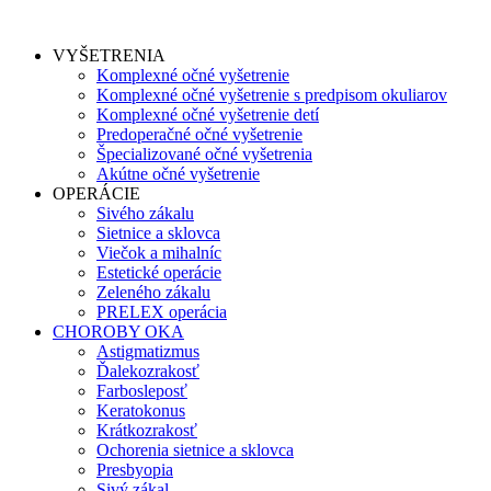
VYŠETRENIA
Komplexné očné vyšetrenie
Komplexné očné vyšetrenie s predpisom okuliarov
Komplexné očné vyšetrenie detí
Predoperačné očné vyšetrenie
Špecializované očné vyšetrenia
Akútne očné vyšetrenie
OPERÁCIE
Sivého zákalu
Sietnice a sklovca
Viečok a mihalníc
Estetické operácie
Zeleného zákalu
PRELEX operácia
CHOROBY OKA
Astigmatizmus
Ďalekozrakosť
Farbosleposť
Keratokonus
Krátkozrakosť
Ochorenia sietnice a sklovca
Presbyopia
Sivý zákal