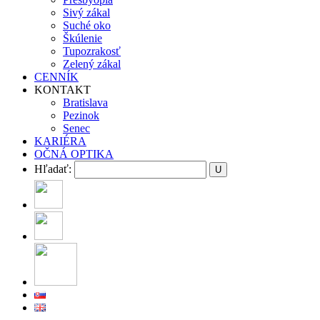
Sivý zákal
Suché oko
Škúlenie
Tupozrakosť
Zelený zákal
CENNÍK
KONTAKT
Bratislava
Pezinok
Senec
KARIÉRA
OČNÁ OPTIKA
Hľadať: