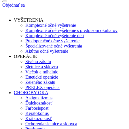
Objednať sa
VYŠETRENIA
Komplexné očné vyšetrenie
Komplexné očné vyšetrenie s predpisom okuliarov
Komplexné očné vyšetrenie detí
Predoperačné očné vyšetrenie
Špecializované očné vyšetrenia
Akútne očné vyšetrenie
OPERÁCIE
Sivého zákalu
Sietnice a sklovca
Viečok a mihalníc
Estetické operácie
Zeleného zákalu
PRELEX operácia
CHOROBY OKA
Astigmatizmus
Ďalekozrakosť
Farbosleposť
Keratokonus
Krátkozrakosť
Ochorenia sietnice a sklovca
Presbyopia