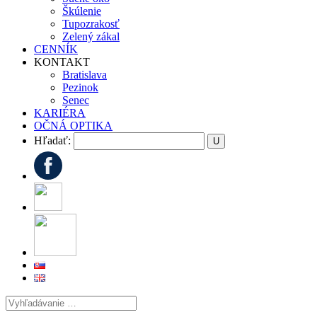
Škúlenie
Tupozrakosť
Zelený zákal
CENNÍK
KONTAKT
Bratislava
Pezinok
Senec
KARIÉRA
OČNÁ OPTIKA
Hľadať: