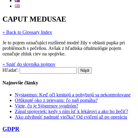
CAPUT MEDUSAE
« Back to Glossary Index
Je to pojem označujúci rozšírené modré žily v oblasti pupka pri
problémoch s pečeňou. Avšak z hľadiska oftalmológie pojem
označuje zhluk ciev na spojivke.
« Späť do slovníka pojmov
Hľadať:
Najnovšie články
Nystagmus: Keď oči kmitajú a pohybujú sa nekontrolovane
Ofúknuté oko z prievanu: čo naň pomáha?
Viete, čo je Sjögrenov syndróm?
Zápal spojoviek: kedy s ním ísť k lekárovi a ako ho liečiť?
Ako zdvihnúť padnuté viečka? Od cvičení až po operáciu
GDPR