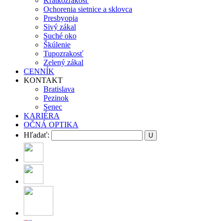
Krátkozrakosť
Ochorenia sietnice a sklovca
Presbyopia
Sivý zákal
Suché oko
Škúlenie
Tupozrakosť
Zelený zákal
CENNÍK
KONTAKT
Bratislava
Pezinok
Senec
KARIÉRA
OČNÁ OPTIKA
Hľadať: