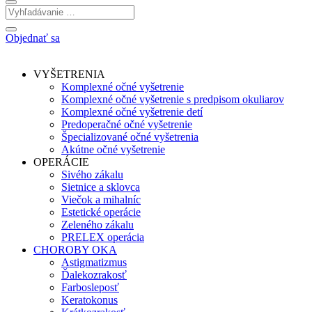
Objednať sa
VYŠETRENIA
Komplexné očné vyšetrenie
Komplexné očné vyšetrenie s predpisom okuliarov
Komplexné očné vyšetrenie detí
Predoperačné očné vyšetrenie
Špecializované očné vyšetrenia
Akútne očné vyšetrenie
OPERÁCIE
Sivého zákalu
Sietnice a sklovca
Viečok a mihalníc
Estetické operácie
Zeleného zákalu
PRELEX operácia
CHOROBY OKA
Astigmatizmus
Ďalekozrakosť
Farbosleposť
Keratokonus