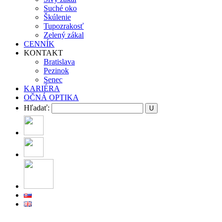
Suché oko
Škúlenie
Tupozrakosť
Zelený zákal
CENNÍK
KONTAKT
Bratislava
Pezinok
Senec
KARIÉRA
OČNÁ OPTIKA
Hľadať: