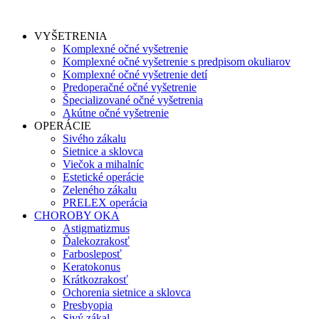
VYŠETRENIA
Komplexné očné vyšetrenie
Komplexné očné vyšetrenie s predpisom okuliarov
Komplexné očné vyšetrenie detí
Predoperačné očné vyšetrenie
Špecializované očné vyšetrenia
Akútne očné vyšetrenie
OPERÁCIE
Sivého zákalu
Sietnice a sklovca
Viečok a mihalníc
Estetické operácie
Zeleného zákalu
PRELEX operácia
CHOROBY OKA
Astigmatizmus
Ďalekozrakosť
Farbosleposť
Keratokonus
Krátkozrakosť
Ochorenia sietnice a sklovca
Presbyopia
Sivý zákal