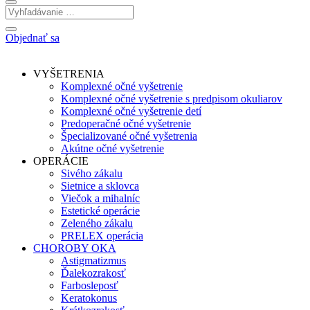
Objednať sa
VYŠETRENIA
Komplexné očné vyšetrenie
Komplexné očné vyšetrenie s predpisom okuliarov
Komplexné očné vyšetrenie detí
Predoperačné očné vyšetrenie
Špecializované očné vyšetrenia
Akútne očné vyšetrenie
OPERÁCIE
Sivého zákalu
Sietnice a sklovca
Viečok a mihalníc
Estetické operácie
Zeleného zákalu
PRELEX operácia
CHOROBY OKA
Astigmatizmus
Ďalekozrakosť
Farbosleposť
Keratokonus