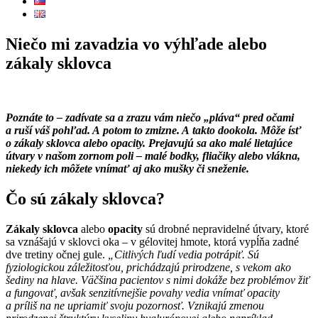
Niečo mi zavadzia vo výhľade alebo
zákaly sklovca
Poznáte to – zadívate sa a zrazu vám niečo „pláva“ pred očami
a ruší váš pohľad. A potom to zmizne. A takto dookola. Môže ísť
o zákaly sklovca alebo opacity. Prejavujú sa ako malé lietajúce
útvary v našom zornom poli – malé bodky, fliačiky alebo vlákna,
niekedy ich môžete vnímať aj ako mušky či sneženie.
Čo sú zákaly sklovca?
Zákaly sklovca
alebo
opacity
sú drobné nepravidelné útvary, ktoré
sa vznášajú v sklovci oka – v gélovitej hmote, ktorá vypĺňa zadné
dve tretiny očnej gule.
„Citlivých ľudí vedia potrápiť. Sú
fyziologickou záležitosťou, prichádzajú prirodzene, s vekom ako
šediny na hlave. Väčšina pacientov s nimi dokáže bez problémov žiť
a fungovať, avšak senzitívnejšie povahy vedia vnímať opacity
a príliš na ne upriamiť svoju pozornosť. Vznikajú zmenou