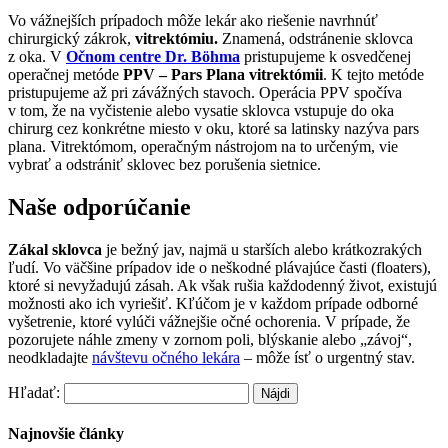
Vo vážnejších prípadoch môže lekár ako riešenie navrhnúť
chirurgický zákrok,
vitrektómiu.
Znamená, odstránenie sklovca
z oka. V
Očnom centre Dr. Böhma
pristupujeme k osvedčenej
operačnej metóde
PPV – Pars Plana vitrektómii
. K tejto metóde
pristupujeme až pri závážných stavoch. Operácia PPV spočíva
v tom, že na vyčistenie alebo vysatie sklovca vstupuje do oka
chirurg cez konkrétne miesto v oku, ktoré sa latinsky nazýva pars
plana. Vitrektómom, operačným nástrojom na to určeným, vie
vybrať a odstrániť sklovec bez porušenia sietnice.
Naše odporúčanie
Zákal sklovca
je bežný jav, najmä u starších alebo krátkozrakých
ľudí. Vo väčšine prípadov ide o neškodné plávajúce časti (floaters),
ktoré si nevyžadujú zásah. Ak však rušia každodenný život, existujú
možnosti ako ich vyriešiť. Kľúčom je v každom prípade odborné
vyšetrenie, ktoré vylúči vážnejšie očné ochorenia. V prípade, že
pozorujete náhle zmeny v zornom poli, blýskanie alebo „závoj“,
neodkladajte
návštevu očného lekára
– môže ísť o urgentný stav.
Hľadať:
Najnovšie články