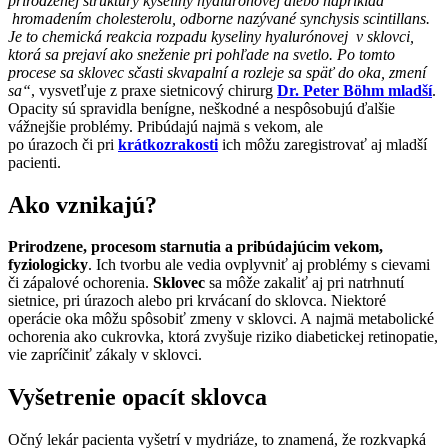
prirodzenej štruktúry kyseliny hyalurónovej alebo napríklad
hromadením cholesterolu, odborne nazývané synchysis scintillans.
Je to chemická reakcia rozpadu kyseliny hyalurónovej v sklovci,
ktorá sa prejaví ako sneženie pri pohľade na svetlo. Po tomto
procese sa sklovec sčasti skvapalní a rozleje sa späť do oka, zmení
sa“
, vysvetľuje z praxe sietnicový chirurg
Dr. Peter Böhm mladší
.
Opacity sú spravidla benígne, neškodné a nespôsobujú ďalšie
vážnejšie problémy. Pribúdajú najmä s vekom, ale
po úrazoch či pri
krátkozrakosti
ich môžu zaregistrovať aj mladší
pacienti.
Ako vznikajú?
Prirodzene, procesom starnutia a pribúdajúcim vekom,
fyziologicky
. Ich tvorbu ale vedia ovplyvniť aj problémy s cievami
či zápalové ochorenia.
Sklovec
sa môže zakaliť aj pri natrhnutí
sietnice, pri úrazoch alebo pri krvácaní do sklovca. Niektoré
operácie oka môžu spôsobiť zmeny v sklovci. A najmä metabolické
ochorenia ako cukrovka, ktorá zvyšuje riziko diabetickej retinopatie,
vie zapríčiniť zákaly v sklovci.
Vyšetrenie opacít sklovca
Očný lekár pacienta vyšetrí v mydriáze, to znamená, že rozkvapká