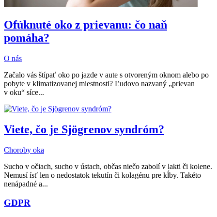
Ofúknuté oko z prievanu: čo naň
pomáha?
O nás
Začalo vás štípať oko po jazde v aute s otvoreným oknom alebo po
pobyte v klimatizovanej miestnosti? Ľudovo nazvaný „prievan
v oku“ síce...
Viete, čo je Sjögrenov syndróm?
Choroby oka
Sucho v očiach, sucho v ústach, občas niečo zabolí v lakti či kolene.
Nemusí ísť len o nedostatok tekutín či kolagénu pre kĺby. Takéto
nenápadné a...
GDPR