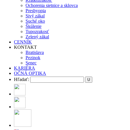
Krátkozrakosť
Ochorenia sietnice a sklovca
Presbyopia
Sivý zákal
Suché oko
Škúlenie
Tupozrakosť
Zelený zákal
CENNÍK
KONTAKT
Bratislava
Pezinok
Senec
KARIÉRA
OČNÁ OPTIKA
Hľadať: