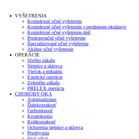
VYŠETRENIA
Komplexné očné vyšetrenie
Komplexné očné vyšetrenie s predpisom okuliarov
Komplexné očné vyšetrenie detí
Predoperačné očné vyšetrenie
Špecializované očné vyšetrenia
Akútne očné vyšetrenie
OPERÁCIE
Sivého zákalu
Sietnice a sklovca
Viečok a mihalníc
Estetické operácie
Zeleného zákalu
PRELEX operácia
CHOROBY OKA
Astigmatizmus
Ďalekozrakosť
Farbosleposť
Keratokonus
Krátkozrakosť
Ochorenia sietnice a sklovca
Presbyopia
Sivý zákal