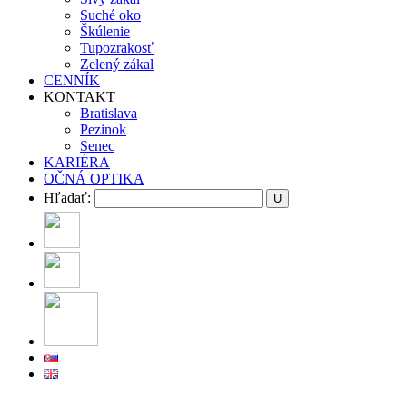
Suché oko
Škúlenie
Tupozrakosť
Zelený zákal
CENNÍK
KONTAKT
Bratislava
Pezinok
Senec
KARIÉRA
OČNÁ OPTIKA
Hľadať: