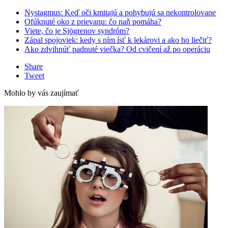
Nystagmus: Keď oči kmitajú a pohybujú sa nekontrolovane
Ofúknuté oko z prievanu: čo naň pomáha?
Viete, čo je Sjögrenov syndróm?
Zápal spojoviek: kedy s ním ísť k lekárovi a ako ho liečiť?
Ako zdvihnúť padnuté viečka? Od cvičení až po operáciu
Share
Tweet
Mohlo by vás zaujímať