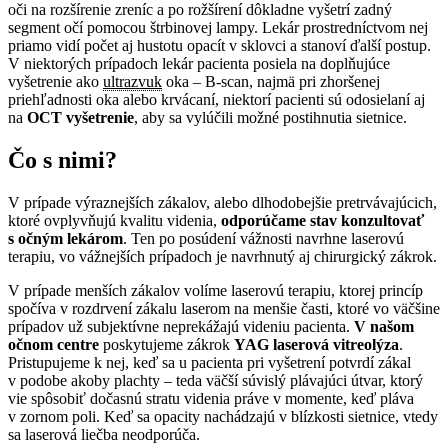
oči na rozšírenie zreníc a po rožšírení dôkladne vyšetrí zadný
segment očí pomocou štrbinovej lampy. Lekár prostredníctvom nej
priamo vidí počet aj hustotu opacít v sklovci a stanoví ďalší postup.
V niektorých prípadoch lekár pacienta posiela na doplňujúce
vyšetrenie ako
ultrazvuk
oka – B-scan, najmä pri zhoršenej
priehľadnosti oka alebo krvácaní, niektorí pacienti sú odosielaní aj
na
OCT vyšetrenie
, aby sa vylúčili možné postihnutia sietnice.
Čo s nimi?
V prípade výraznejších zákalov, alebo dlhodobejšie pretrvávajúcich,
ktoré ovplyvňujú kvalitu videnia,
odporúčame stav konzultovať
s očným lekárom
. Ten po posúdení vážnosti navrhne laserovú
terapiu, vo vážnejších prípadoch je navrhnutý aj chirurgický zákrok.
V prípade menších zákalov volíme laserovú terapiu, ktorej princíp
spočíva v rozdrvení zákalu laserom na menšie časti, ktoré vo väčšine
prípadov už subjektívne neprekážajú videniu pacienta.
V našom
očnom centre
poskytujeme zákrok
YAG laserová vitreolýza
.
Pristupujeme k nej, keď sa u pacienta pri vyšetrení potvrdí zákal
v podobe akoby plachty – teda väčší súvislý plávajúci útvar, ktorý
vie spôsobiť dočasnú stratu videnia práve v momente, keď pláva
v zornom poli. Keď sa opacity nachádzajú v blízkosti sietnice, vtedy
sa laserová liečba neodporúča.